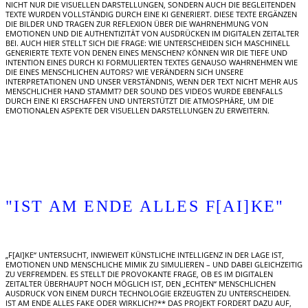
NICHT NUR DIE VISUELLEN DARSTELLUNGEN, SONDERN AUCH DIE BEGLEITENDEN
TEXTE WURDEN VOLLSTÄNDIG DURCH EINE KI GENERIERT. DIESE TEXTE ERGÄNZEN
DIE BILDER UND TRAGEN ZUR REFLEXION ÜBER DIE WAHRNEHMUNG VON
EMOTIONEN UND DIE AUTHENTIZITÄT VON AUSDRÜCKEN IM DIGITALEN ZEITALTER
BEI. AUCH HIER STELLT SICH DIE FRAGE: WIE UNTERSCHEIDEN SICH MASCHINELL
GENERIERTE TEXTE VON DENEN EINES MENSCHEN? KÖNNEN WIR DIE TIEFE UND
INTENTION EINES DURCH KI FORMULIERTEN TEXTES GENAUSO WAHRNEHMEN WIE
DIE EINES MENSCHLICHEN AUTORS? WIE VERÄNDERN SICH UNSERE
INTERPRETATIONEN UND UNSER VERSTÄNDNIS, WENN DER TEXT NICHT MEHR AUS
MENSCHLICHER HAND STAMMT? DER SOUND DES VIDEOS WURDE EBENFALLS
DURCH EINE KI ERSCHAFFEN UND UNTERSTÜTZT DIE ATMOSPHÄRE, UM DIE
EMOTIONALEN ASPEKTE DER VISUELLEN DARSTELLUNGEN ZU ERWEITERN.
"IST AM ENDE ALLES F[AI]KE"
„F[AI]KE“ UNTERSUCHT, INWIEWEIT KÜNSTLICHE INTELLIGENZ IN DER LAGE IST,
EMOTIONEN UND MENSCHLICHE MIMIK ZU SIMULIEREN – UND DABEI GLEICHZEITIG
ZU VERFREMDEN. ES STELLT DIE PROVOKANTE FRAGE, OB ES IM DIGITALEN
ZEITALTER ÜBERHAUPT NOCH MÖGLICH IST, DEN „ECHTEN“ MENSCHLICHEN
AUSDRUCK VON EINEM DURCH TECHNOLOGIE ERZEUGTEN ZU UNTERSCHEIDEN.
IST AM ENDE ALLES FAKE ODER WIRKLICH?** DAS PROJEKT FORDERT DAZU AUF,